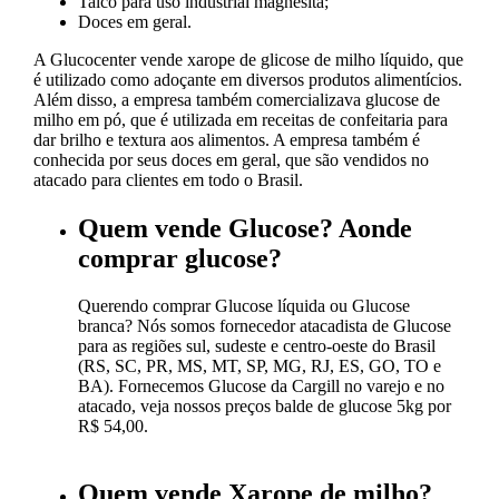
Talco para uso industrial magnesita;
Doces em geral.
A Glucocenter vende xarope de glicose de milho líquido, que
é utilizado como adoçante em diversos produtos alimentícios.
Além disso, a empresa também comercializava glucose de
milho em pó, que é utilizada em receitas de confeitaria para
dar brilho e textura aos alimentos. A empresa também é
conhecida por seus doces em geral, que são vendidos no
atacado para clientes em todo o Brasil.
Quem vende Glucose? Aonde
comprar glucose?
Querendo comprar Glucose líquida ou Glucose
branca? Nós somos fornecedor atacadista de Glucose
para as regiões sul, sudeste e centro-oeste do Brasil
(RS, SC, PR, MS, MT, SP, MG, RJ, ES, GO, TO e
BA). Fornecemos Glucose da Cargill no varejo e no
atacado, veja nossos preços balde de glucose 5kg por
R$ 54,00.
Quem vende Xarope de milho?