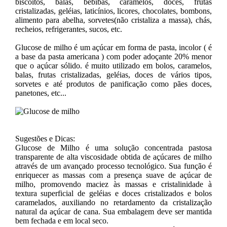
biscoitos, balas, bebibas, caramelos, doces, frutas
cristalizadas, geléias, laticínios, licores, chocolates, bombons,
alimento para abelha, sorvetes(não cristaliza a massa), chás,
recheios, refrigerantes, sucos, etc.
Glucose de milho é um açúcar em forma de pasta, incolor ( é
a base da pasta americana ) com poder adoçante 20% menor
que o açúcar sólido. é muito utilizado em bolos, caramelos,
balas, frutas cristalizadas, geléias, doces de vários tipos,
sorvetes e até produtos de panificação como pães doces,
panetones, etc...
Sugestões e Dicas:
Glucose de Milho é uma solução concentrada pastosa
transparente de alta viscosidade obtida de açúcares de milho
através de um avançado processo tecnológico. Sua função é
enriquecer as massas com a presença suave de açúcar de
milho, promovendo maciez às massas e cristalinidade à
textura superficial de geléias e doces cristalizados e bolos
caramelados, auxiliando no retardamento da cristalização
natural da açúcar de cana. Sua embalagem deve ser mantida
bem fechada e em local seco.