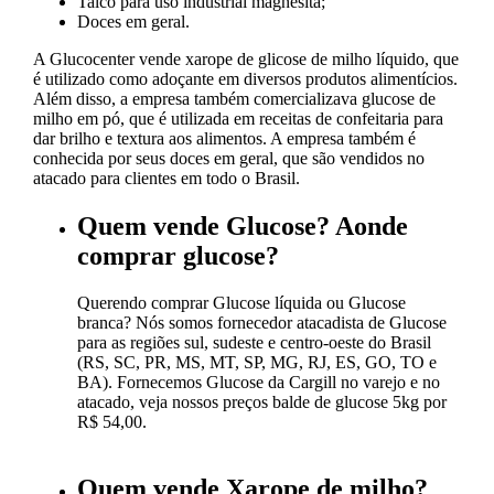
Talco para uso industrial magnesita;
Doces em geral.
A Glucocenter vende xarope de glicose de milho líquido, que
é utilizado como adoçante em diversos produtos alimentícios.
Além disso, a empresa também comercializava glucose de
milho em pó, que é utilizada em receitas de confeitaria para
dar brilho e textura aos alimentos. A empresa também é
conhecida por seus doces em geral, que são vendidos no
atacado para clientes em todo o Brasil.
Quem vende Glucose? Aonde
comprar glucose?
Querendo comprar Glucose líquida ou Glucose
branca? Nós somos fornecedor atacadista de Glucose
para as regiões sul, sudeste e centro-oeste do Brasil
(RS, SC, PR, MS, MT, SP, MG, RJ, ES, GO, TO e
BA). Fornecemos Glucose da Cargill no varejo e no
atacado, veja nossos preços balde de glucose 5kg por
R$ 54,00.
Quem vende Xarope de milho?