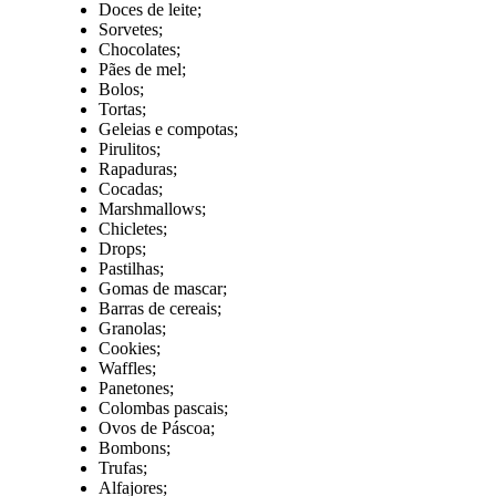
Doces de leite;
Sorvetes;
Chocolates;
Pães de mel;
Bolos;
Tortas;
Geleias e compotas;
Pirulitos;
Rapaduras;
Cocadas;
Marshmallows;
Chicletes;
Drops;
Pastilhas;
Gomas de mascar;
Barras de cereais;
Granolas;
Cookies;
Waffles;
Panetones;
Colombas pascais;
Ovos de Páscoa;
Bombons;
Trufas;
Alfajores;