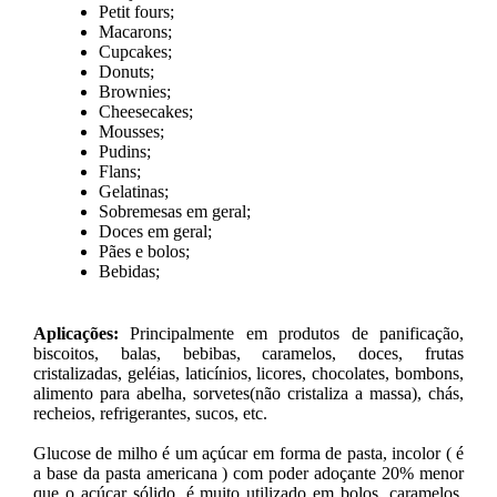
Petit fours;
Macarons;
Cupcakes;
Donuts;
Brownies;
Cheesecakes;
Mousses;
Pudins;
Flans;
Gelatinas;
Sobremesas em geral;
Doces em geral;
Pães e bolos;
Bebidas;
Aplicações:
Principalmente em produtos de panificação,
biscoitos, balas, bebibas, caramelos, doces, frutas
cristalizadas, geléias, laticínios, licores, chocolates, bombons,
alimento para abelha, sorvetes(não cristaliza a massa), chás,
recheios, refrigerantes, sucos, etc.
Glucose de milho é um açúcar em forma de pasta, incolor ( é
a base da pasta americana ) com poder adoçante 20% menor
que o açúcar sólido. é muito utilizado em bolos, caramelos,