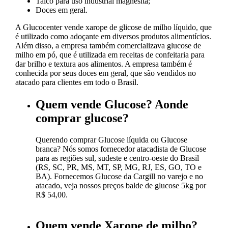
Talco para uso industrial magnesita;
Doces em geral.
A Glucocenter vende xarope de glicose de milho líquido, que
é utilizado como adoçante em diversos produtos alimentícios.
Além disso, a empresa também comercializava glucose de
milho em pó, que é utilizada em receitas de confeitaria para
dar brilho e textura aos alimentos. A empresa também é
conhecida por seus doces em geral, que são vendidos no
atacado para clientes em todo o Brasil.
Quem vende Glucose? Aonde
comprar glucose?
Querendo comprar Glucose líquida ou Glucose
branca? Nós somos fornecedor atacadista de Glucose
para as regiões sul, sudeste e centro-oeste do Brasil
(RS, SC, PR, MS, MT, SP, MG, RJ, ES, GO, TO e
BA). Fornecemos Glucose da Cargill no varejo e no
atacado, veja nossos preços balde de glucose 5kg por
R$ 54,00.
Quem vende Xarope de milho?