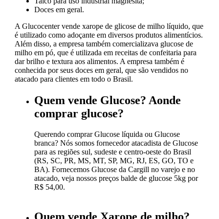
Talco para uso industrial magnesita;
Doces em geral.
A Glucocenter vende xarope de glicose de milho líquido, que
é utilizado como adoçante em diversos produtos alimentícios.
Além disso, a empresa também comercializava glucose de
milho em pó, que é utilizada em receitas de confeitaria para
dar brilho e textura aos alimentos. A empresa também é
conhecida por seus doces em geral, que são vendidos no
atacado para clientes em todo o Brasil.
Quem vende Glucose? Aonde
comprar glucose?
Querendo comprar Glucose líquida ou Glucose
branca? Nós somos fornecedor atacadista de Glucose
para as regiões sul, sudeste e centro-oeste do Brasil
(RS, SC, PR, MS, MT, SP, MG, RJ, ES, GO, TO e
BA). Fornecemos Glucose da Cargill no varejo e no
atacado, veja nossos preços balde de glucose 5kg por
R$ 54,00.
Quem vende Xarope de milho?