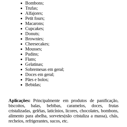
Bombons;
Trufas;
Alfajores;
Petit fours;
Macarons;
Cupcakes;
Donuts;
Brownies;
Cheesecakes;
Mousses;
Pudins;
Flans;
Gelatinas;
Sobremesas em geral;
Doces em geral;
Pães e bolos;
Bebidas;
Aplicações:
Principalmente em produtos de panificação,
biscoitos, balas, bebibas, caramelos, doces, frutas
cristalizadas, geléias, laticínios, licores, chocolates, bombons,
alimento para abelha, sorvetes(não cristaliza a massa), chás,
recheios, refrigerantes, sucos, etc.