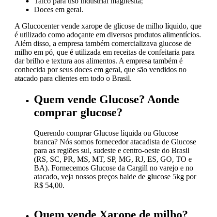
Talco para uso industrial magnesita;
Doces em geral.
A Glucocenter vende xarope de glicose de milho líquido, que
é utilizado como adoçante em diversos produtos alimentícios.
Além disso, a empresa também comercializava glucose de
milho em pó, que é utilizada em receitas de confeitaria para
dar brilho e textura aos alimentos. A empresa também é
conhecida por seus doces em geral, que são vendidos no
atacado para clientes em todo o Brasil.
Quem vende Glucose? Aonde
comprar glucose?
Querendo comprar Glucose líquida ou Glucose
branca? Nós somos fornecedor atacadista de Glucose
para as regiões sul, sudeste e centro-oeste do Brasil
(RS, SC, PR, MS, MT, SP, MG, RJ, ES, GO, TO e
BA). Fornecemos Glucose da Cargill no varejo e no
atacado, veja nossos preços balde de glucose 5kg por
R$ 54,00.
Quem vende Xarope de milho?