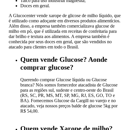
Talco para uso industrial magnesita;
Doces em geral.
A Glucocenter vende xarope de glicose de milho líquido, que
é utilizado como adoçante em diversos produtos alimentícios.
Além disso, a empresa também comercializava glucose de
milho em pó, que é utilizada em receitas de confeitaria para
dar brilho e textura aos alimentos. A empresa também é
conhecida por seus doces em geral, que são vendidos no
atacado para clientes em todo o Brasil.
Quem vende Glucose? Aonde
comprar glucose?
Querendo comprar Glucose líquida ou Glucose
branca? Nós somos fornecedor atacadista de Glucose
para as regiões sul, sudeste e centro-oeste do Brasil
(RS, SC, PR, MS, MT, SP, MG, RJ, ES, GO, TO e
BA). Fornecemos Glucose da Cargill no varejo e no
atacado, veja nossos preços balde de glucose 5kg por
R$ 54,00.
Quem vende Xarope de milho?