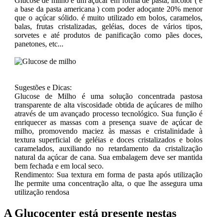
Glucose de milho é um açúcar em forma de pasta, incolor ( é
a base da pasta americana ) com poder adoçante 20% menor
que o açúcar sólido. é muito utilizado em bolos, caramelos,
balas, frutas cristalizadas, geléias, doces de vários tipos,
sorvetes e até produtos de panificação como pães doces,
panetones, etc...
Sugestões e Dicas:
Glucose de Milho é uma solução concentrada pastosa
transparente de alta viscosidade obtida de açúcares de milho
através de um avançado processo tecnológico. Sua função é
enriquecer as massas com a presença suave de açúcar de
milho, promovendo maciez às massas e cristalinidade à
textura superficial de geléias e doces cristalizados e bolos
caramelados, auxiliando no retardamento da cristalização
natural da açúcar de cana. Sua embalagem deve ser mantida
bem fechada e em local seco.
Rendimento: Sua textura em forma de pasta após utilização
lhe permite uma concentração alta, o que lhe assegura uma
utilização rendosa
A Glucocenter está presente nestas