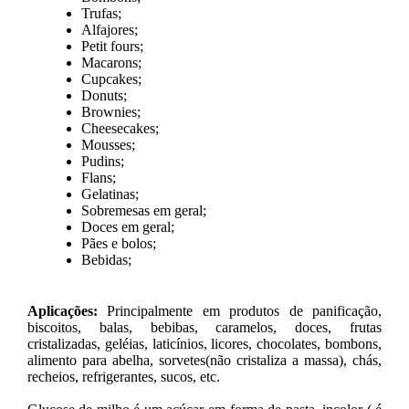
Trufas;
Alfajores;
Petit fours;
Macarons;
Cupcakes;
Donuts;
Brownies;
Cheesecakes;
Mousses;
Pudins;
Flans;
Gelatinas;
Sobremesas em geral;
Doces em geral;
Pães e bolos;
Bebidas;
Aplicações:
Principalmente em produtos de panificação,
biscoitos, balas, bebibas, caramelos, doces, frutas
cristalizadas, geléias, laticínios, licores, chocolates, bombons,
alimento para abelha, sorvetes(não cristaliza a massa), chás,
recheios, refrigerantes, sucos, etc.