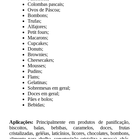
Colombas pascais;
Ovos de Páscoa;
Bombons;
Trufas;
Alfajores;
Petit fours;
Macarons;
Cupcakes;
Donuts;
Brownies;
Cheesecakes;
Mousses;
Pudins;
Flans;
Gelatinas;
Sobremesas em geral;
Doces em geral;
Pães e bolos;
Bebidas;
Aplicações:
Principalmente em produtos de panificação,
biscoitos, balas, bebibas, caramelos, doces, frutas
cristalizadas, geléias, laticínios, licores, chocolates, bombons,
alimento para abelha, sorvetes(não cristaliza a massa), chás,