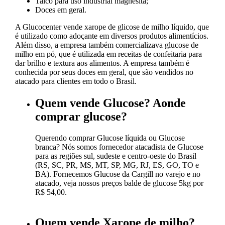
Talco para uso industrial magnesita;
Doces em geral.
A Glucocenter vende xarope de glicose de milho líquido, que
é utilizado como adoçante em diversos produtos alimentícios.
Além disso, a empresa também comercializava glucose de
milho em pó, que é utilizada em receitas de confeitaria para
dar brilho e textura aos alimentos. A empresa também é
conhecida por seus doces em geral, que são vendidos no
atacado para clientes em todo o Brasil.
Quem vende Glucose? Aonde
comprar glucose?
Querendo comprar Glucose líquida ou Glucose
branca? Nós somos fornecedor atacadista de Glucose
para as regiões sul, sudeste e centro-oeste do Brasil
(RS, SC, PR, MS, MT, SP, MG, RJ, ES, GO, TO e
BA). Fornecemos Glucose da Cargill no varejo e no
atacado, veja nossos preços balde de glucose 5kg por
R$ 54,00.
Quem vende Xarope de milho?