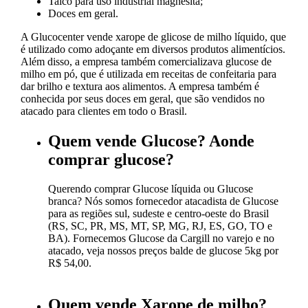
Talco para uso industrial magnesita;
Doces em geral.
A Glucocenter vende xarope de glicose de milho líquido, que
é utilizado como adoçante em diversos produtos alimentícios.
Além disso, a empresa também comercializava glucose de
milho em pó, que é utilizada em receitas de confeitaria para
dar brilho e textura aos alimentos. A empresa também é
conhecida por seus doces em geral, que são vendidos no
atacado para clientes em todo o Brasil.
Quem vende Glucose? Aonde
comprar glucose?
Querendo comprar Glucose líquida ou Glucose
branca? Nós somos fornecedor atacadista de Glucose
para as regiões sul, sudeste e centro-oeste do Brasil
(RS, SC, PR, MS, MT, SP, MG, RJ, ES, GO, TO e
BA). Fornecemos Glucose da Cargill no varejo e no
atacado, veja nossos preços balde de glucose 5kg por
R$ 54,00.
Quem vende Xarope de milho?