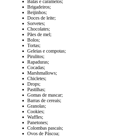
Balas e caramelos;
Brigadeiros;
Beijinhos;
Doces de leite;
Sorvetes;
Chocolates;
Pães de mel;
Bolos;
Tortas;
Geleias e compotas;
Pirulitos;
Rapaduras;
Cocadas;
Marshmallows;
Chicletes;
Drops;
Pastilhas;
Gomas de mascar;
Barras de cereais;
Granolas;
Cookies;
Waffles;
Panetones;
Colombas pascais;
Ovos de Páscoa;