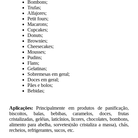
Bombons;
Trufas;
Alfajores;
Petit fours;
Macarons;
Cupcakes;
Donuts;
Brownies;
Cheesecakes;
Mousses;
Pudins;
Flans;
Gelatinas;
Sobremesas em geral;
Doces em geral;
Pães e bolos;
Bebidas;
Aplicações:
Principalmente em produtos de panificação,
biscoitos, balas, bebibas, caramelos, doces, frutas
cristalizadas, geléias, laticínios, licores, chocolates, bombons,
alimento para abelha, sorvetes(não cristaliza a massa), chás,
recheios, refrigerantes, sucos, etc.