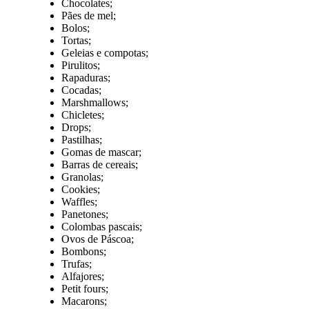
Chocolates;
Pães de mel;
Bolos;
Tortas;
Geleias e compotas;
Pirulitos;
Rapaduras;
Cocadas;
Marshmallows;
Chicletes;
Drops;
Pastilhas;
Gomas de mascar;
Barras de cereais;
Granolas;
Cookies;
Waffles;
Panetones;
Colombas pascais;
Ovos de Páscoa;
Bombons;
Trufas;
Alfajores;
Petit fours;
Macarons;