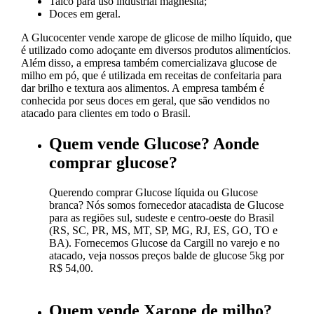
Talco para uso industrial magnesita;
Doces em geral.
A Glucocenter vende xarope de glicose de milho líquido, que
é utilizado como adoçante em diversos produtos alimentícios.
Além disso, a empresa também comercializava glucose de
milho em pó, que é utilizada em receitas de confeitaria para
dar brilho e textura aos alimentos. A empresa também é
conhecida por seus doces em geral, que são vendidos no
atacado para clientes em todo o Brasil.
Quem vende Glucose? Aonde
comprar glucose?
Querendo comprar Glucose líquida ou Glucose
branca? Nós somos fornecedor atacadista de Glucose
para as regiões sul, sudeste e centro-oeste do Brasil
(RS, SC, PR, MS, MT, SP, MG, RJ, ES, GO, TO e
BA). Fornecemos Glucose da Cargill no varejo e no
atacado, veja nossos preços balde de glucose 5kg por
R$ 54,00.
Quem vende Xarope de milho?