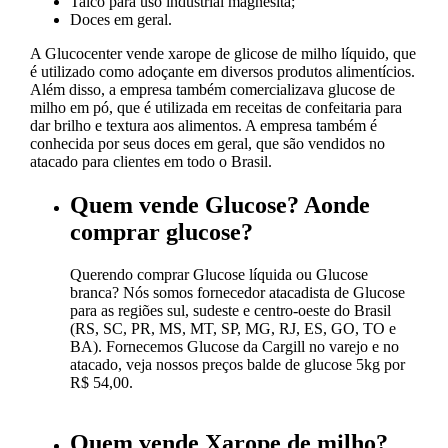
Talco para uso industrial magnesita;
Doces em geral.
A Glucocenter vende xarope de glicose de milho líquido, que
é utilizado como adoçante em diversos produtos alimentícios.
Além disso, a empresa também comercializava glucose de
milho em pó, que é utilizada em receitas de confeitaria para
dar brilho e textura aos alimentos. A empresa também é
conhecida por seus doces em geral, que são vendidos no
atacado para clientes em todo o Brasil.
Quem vende Glucose? Aonde
comprar glucose?
Querendo comprar Glucose líquida ou Glucose
branca? Nós somos fornecedor atacadista de Glucose
para as regiões sul, sudeste e centro-oeste do Brasil
(RS, SC, PR, MS, MT, SP, MG, RJ, ES, GO, TO e
BA). Fornecemos Glucose da Cargill no varejo e no
atacado, veja nossos preços balde de glucose 5kg por
R$ 54,00.
Quem vende Xarope de milho?