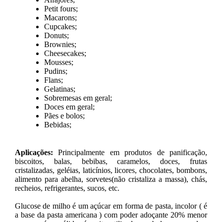
Petit fours;
Macarons;
Cupcakes;
Donuts;
Brownies;
Cheesecakes;
Mousses;
Pudins;
Flans;
Gelatinas;
Sobremesas em geral;
Doces em geral;
Pães e bolos;
Bebidas;
Aplicações:
Principalmente em produtos de panificação,
biscoitos, balas, bebibas, caramelos, doces, frutas
cristalizadas, geléias, laticínios, licores, chocolates, bombons,
alimento para abelha, sorvetes(não cristaliza a massa), chás,
recheios, refrigerantes, sucos, etc.
Glucose de milho é um açúcar em forma de pasta, incolor ( é
a base da pasta americana ) com poder adoçante 20% menor