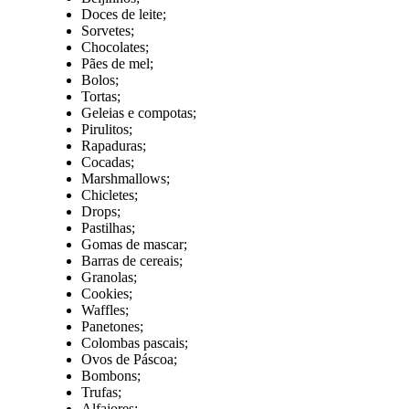
Doces de leite;
Sorvetes;
Chocolates;
Pães de mel;
Bolos;
Tortas;
Geleias e compotas;
Pirulitos;
Rapaduras;
Cocadas;
Marshmallows;
Chicletes;
Drops;
Pastilhas;
Gomas de mascar;
Barras de cereais;
Granolas;
Cookies;
Waffles;
Panetones;
Colombas pascais;
Ovos de Páscoa;
Bombons;
Trufas;
Alfajores;