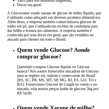
Talco para uso industrial magnesita;
Doces em geral.
A Glucocenter vende xarope de glicose de milho líquido, que
é utilizado como adoçante em diversos produtos alimentícios.
Além disso, a empresa também comercializava glucose de
milho em pó, que é utilizada em receitas de confeitaria para
dar brilho e textura aos alimentos. A empresa também é
conhecida por seus doces em geral, que são vendidos no
atacado para clientes em todo o Brasil.
Quem vende Glucose? Aonde
comprar glucose?
Querendo comprar Glucose líquida ou Glucose
branca? Nós somos fornecedor atacadista de Glucose
para as regiões sul, sudeste e centro-oeste do Brasil
(RS, SC, PR, MS, MT, SP, MG, RJ, ES, GO, TO e
BA). Fornecemos Glucose da Cargill no varejo e no
atacado, veja nossos preços balde de glucose 5kg por
R$ 54,00.
Quem vende Xarope de milho?