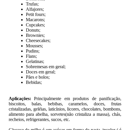
Trufas;
Alfajores;
Petit fours;
Macarons;
Cupcakes;
Donuts;
Brownies;
Cheesecakes;
Mousses;
Pudins;
Flans;
Gelatinas;
Sobremesas em geral;
Doces em geral;
Pães e bolos;
Bebidas;
Aplicações:
Principalmente em produtos de panificação,
biscoitos, balas, bebibas, caramelos, doces, frutas
cristalizadas, geléias, laticínios, licores, chocolates, bombons,
alimento para abelha, sorvetes(não cristaliza a massa), chás,
recheios, refrigerantes, sucos, etc.
Glucose de milho é um açúcar em forma de pasta, incolor ( é