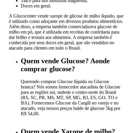
Talco para uso industrial magnesita;
Doces em geral.
A Glucocenter vende xarope de glicose de milho líquido, que
é utilizado como adoçante em diversos produtos alimentícios.
Além disso, a empresa também comercializava glucose de
milho em pó, que é utilizada em receitas de confeitaria para
dar brilho e textura aos alimentos. A empresa também é
conhecida por seus doces em geral, que são vendidos no
atacado para clientes em todo o Brasil.
Quem vende Glucose? Aonde
comprar glucose?
Querendo comprar Glucose líquida ou Glucose
branca? Nós somos fornecedor atacadista de Glucose
para as regiões sul, sudeste e centro-oeste do Brasil
(RS, SC, PR, MS, MT, SP, MG, RJ, ES, GO, TO e
BA). Fornecemos Glucose da Cargill no varejo e no
atacado, veja nossos preços balde de glucose 5kg por
R$ 54,00.
Quem vende Xarope de milho?