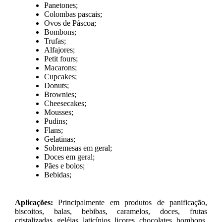
Panetones;
Colombas pascais;
Ovos de Páscoa;
Bombons;
Trufas;
Alfajores;
Petit fours;
Macarons;
Cupcakes;
Donuts;
Brownies;
Cheesecakes;
Mousses;
Pudins;
Flans;
Gelatinas;
Sobremesas em geral;
Doces em geral;
Pães e bolos;
Bebidas;
Aplicações:
Principalmente em produtos de panificação,
biscoitos, balas, bebibas, caramelos, doces, frutas
cristalizadas, geléias, laticínios, licores, chocolates, bombons,