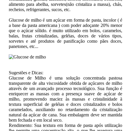
alimento para abelha, sorvetes(não cristaliza a massa), chás,
recheios, refrigerantes, sucos, etc.
Glucose de milho é um açúcar em forma de pasta, incolor ( é
a base da pasta americana ) com poder adoçante 20% menor
que o açúcar sólido. é muito utilizado em bolos, caramelos,
balas, frutas cristalizadas, geléias, doces de vários tipos,
sorvetes e até produtos de panificação como pães doces,
panetones, etc...
Sugestões e Dicas:
Glucose de Milho é uma solução concentrada pastosa
transparente de alta viscosidade obtida de açúcares de milho
através de um avançado processo tecnológico. Sua função é
enriquecer as massas com a presença suave de açúcar de
milho, promovendo maciez às massas e cristalinidade à
textura superficial de geléias e doces cristalizados e bolos
caramelados, auxiliando no retardamento da cristalização
natural da açúcar de cana. Sua embalagem deve ser mantida
bem fechada e em local seco.
Rendimento: Sua textura em forma de pasta após utilização
lhe permite uma concentração alta, o que lhe assegura uma