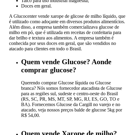
Talco para uso industrial magnesita;
Doces em geral.
A Glucocenter vende xarope de glicose de milho líquido, que
é utilizado como adoçante em diversos produtos alimentícios.
Além disso, a empresa também comercializava glucose de
milho em pó, que é utilizada em receitas de confeitaria para
dar brilho e textura aos alimentos. A empresa também é
conhecida por seus doces em geral, que são vendidos no
atacado para clientes em todo o Brasil.
Quem vende Glucose? Aonde
comprar glucose?
Querendo comprar Glucose líquida ou Glucose
branca? Nós somos fornecedor atacadista de Glucose
para as regiões sul, sudeste e centro-oeste do Brasil
(RS, SC, PR, MS, MT, SP, MG, RJ, ES, GO, TO e
BA). Fornecemos Glucose da Cargill no varejo e no
atacado, veja nossos preços balde de glucose 5kg por
R$ 54,00.
Quem vende Xarope de milho?