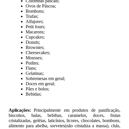
Colombas pascais;
Ovos de Páscoa;
Bombons;
Trufas;
Alfajores;
Petit fours;
Macarons;
Cupcakes;
Donuts;
Brownies;
Cheesecakes;
Mousses;
Pudins;
Flans;
Gelatinas;
Sobremesas em geral;
Doces em geral;
Pães e bolos;
Bebidas;
Aplicações:
Principalmente em produtos de panificação,
biscoitos, balas, bebibas, caramelos, doces, frutas
cristalizadas, geléias, laticínios, licores, chocolates, bombons,
alimento para abelha, sorvetes(não cristaliza a massa), chás,